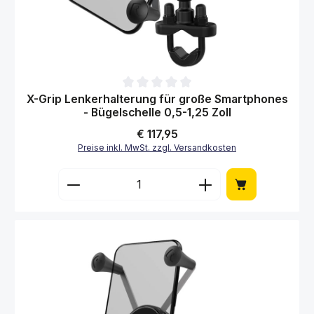
Durchschnittliche Bewertung von 0 von 5 Sternen
X-Grip Lenkerhalterung für große Smartphones
- Bügelschelle 0,5-1,25 Zoll
Regulärer Preis:
€ 117,95
Preise inkl. MwSt. zzgl. Versandkosten
Produkt Anzahl: Gib den gewünschten Wert 