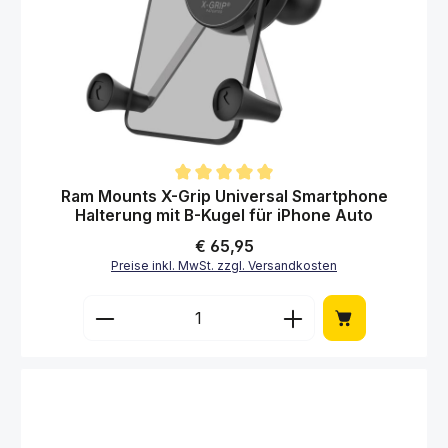
Durchschnittliche Bewertung von 5 von 5 Sternen
Ram Mounts X-Grip Universal Smartphone
Halterung mit B-Kugel für iPhone Auto
Regulärer Preis:
€ 65,95
Preise inkl. MwSt. zzgl. Versandkosten
Produkt Anzahl: Gib den gewünschten Wert 