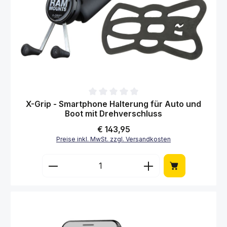
Durchschnittliche Bewertung von 0 von 5 Sternen
X-Grip - Smartphone Halterung für Auto und
Boot mit Drehverschluss
Regulärer Preis:
€ 143,95
Preise inkl. MwSt. zzgl. Versandkosten
Produkt Anzahl: Gib den gewünschten Wert 