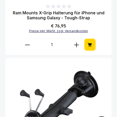
Durchschnittliche Bewertung von 0 von 5 Sternen
Ram Mounts X-Grip Halterung für iPhone und
Samsung Galaxy - Tough-Strap
Regulärer Preis:
€ 76,95
Preise inkl. MwSt. zzgl. Versandkosten
Produkt Anzahl: Gib den gewünschten Wert 