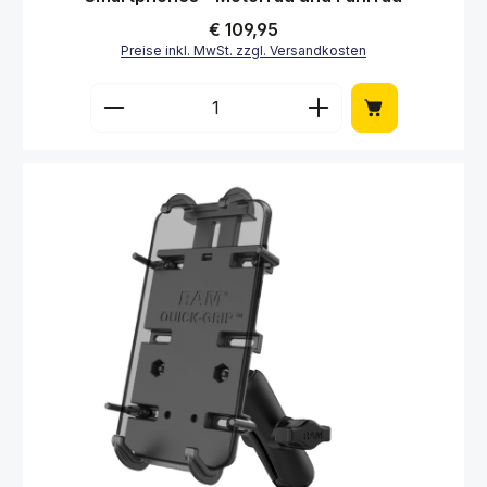
Regulärer Preis:
€ 109,95
Preise inkl. MwSt. zzgl. Versandkosten
Produkt Anzahl: Gib den gewünschten Wert 