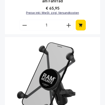
am Fahrrad
Regulärer Preis:
€ 65,95
Preise inkl. MwSt. zzgl. Versandkosten
Produkt Anzahl: Gib den gewünschten Wert 