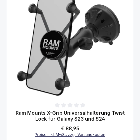
Durchschnittliche Bewertung von 0 von 5 Sternen
Ram Mounts X-Grip Universalhalterung Twist
Lock für Galaxy S23 und S24
Regulärer Preis:
€ 88,95
Preise inkl. MwSt. zzgl. Versandkosten