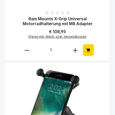
Durchschnittliche Bewertung von 0 von 5 Sternen
Ram Mounts X-Grip Universal
Motorradhalterung mit M8 Adapter
Regulärer Preis:
€ 108,95
Preise inkl. MwSt. zzgl. Versandkosten
Produkt Anzahl: Gib den gewünschten Wert 