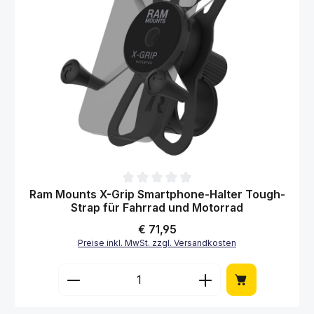
Durchschnittliche Bewertung von 0 von 5 Sternen
Ram Mounts X-Grip Smartphone-Halter Tough-
Strap für Fahrrad und Motorrad
Regulärer Preis:
€ 71,95
Preise inkl. MwSt. zzgl. Versandkosten
Produkt Anzahl: Gib den gewünschten Wert 