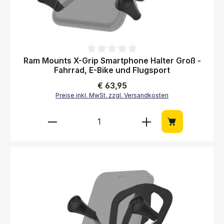
Durchschnittliche Bewertung von 0 von 5 Sternen
Ram Mounts X-Grip Smartphone Halter Groß -
Fahrrad, E-Bike und Flugsport
Regulärer Preis:
€ 63,95
Preise inkl. MwSt. zzgl. Versandkosten
Produkt Anzahl: Gib den gewünschten Wert 