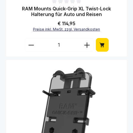
Durchschnittliche Bewertung von 0 von 5 Sternen
RAM Mounts Quick-Grip XL Twist-Lock
Halterung für Auto und Reisen
Regulärer Preis:
€ 114,95
Preise inkl. MwSt. zzgl. Versandkosten
Produkt Anzahl: Gib den gewünschten Wert 