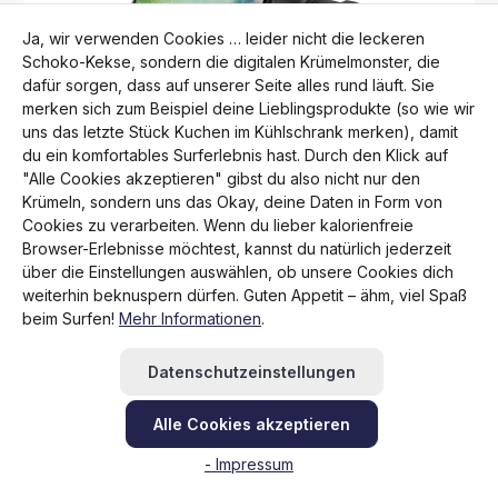
Ja, wir verwenden Cookies … leider nicht die leckeren
Schoko-Kekse, sondern die digitalen Krümelmonster, die
dafür sorgen, dass auf unserer Seite alles rund läuft. Sie
merken sich zum Beispiel deine Lieblingsprodukte (so wie wir
uns das letzte Stück Kuchen im Kühlschrank merken), damit
du ein komfortables Surferlebnis hast. Durch den Klick auf
"Alle Cookies akzeptieren" gibst du also nicht nur den
Krümeln, sondern uns das Okay, deine Daten in Form von
Cookies zu verarbeiten. Wenn du lieber kalorienfreie
Browser-Erlebnisse möchtest, kannst du natürlich jederzeit
Durchschnittliche Bewertung von 0 von 5 Sternen
Ram Mount X-Grip Smartphone Halterung
über die Einstellungen auswählen, ob unsere Cookies dich
Aluminium für Auto, Fahrrad und Motorrad
weiterhin beknuspern dürfen. Guten Appetit – ähm, viel Spaß
Regulärer Preis:
€ 147,95
beim Surfen!
Mehr Informationen
.
Preise inkl. MwSt. zzgl. Versandkosten
Datenschutzeinstellungen
Produkt Anzahl: Gib den gewünschten Wert 
Alle Cookies akzeptieren
- Impressum