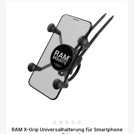
Durchschnittliche Bewertung von 0 von 5 Sternen
RAM X-Grip Universalhalterung für Smartphone