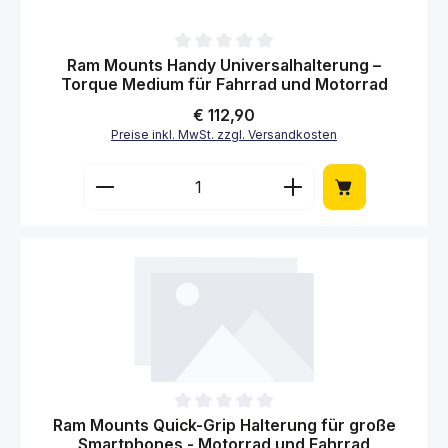
Durchschnittliche Bewertung von 0 von 5 Sternen
Ram Mounts Handy Universalhalterung –
Torque Medium für Fahrrad und Motorrad
Regulärer Preis:
€ 112,90
Preise inkl. MwSt. zzgl. Versandkosten
Produkt Anzahl: Gib den gewünschten Wert 
Durchschnittliche Bewertung von 0 von 5 Sternen
Ram Mounts Quick-Grip Halterung für große
Smartphones - Motorrad und Fahrrad