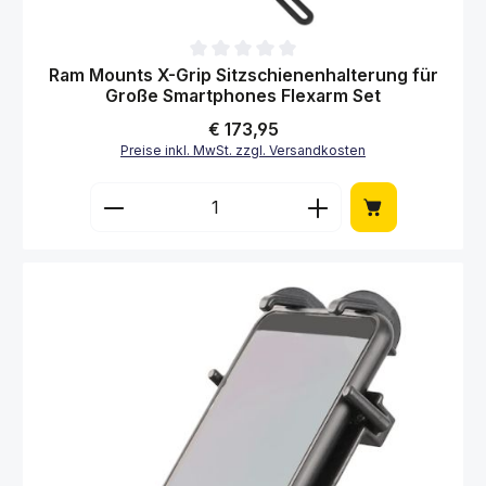
Durchschnittliche Bewertung von 0 von 5 Sternen
Ram Mounts X-Grip Sitzschienenhalterung für
Große Smartphones Flexarm Set
Regulärer Preis:
€ 173,95
Preise inkl. MwSt. zzgl. Versandkosten
Produkt Anzahl: Gib den gewünschten Wert 