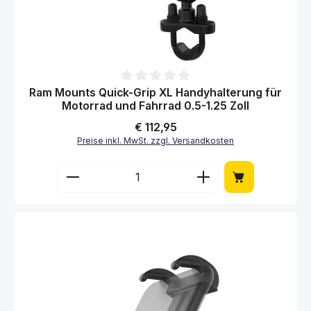
Durchschnittliche Bewertung von 0 von 5 Sternen
Ram Mounts Quick-Grip XL Handyhalterung für
Motorrad und Fahrrad 0.5-1.25 Zoll
Regulärer Preis:
€ 112,95
Preise inkl. MwSt. zzgl. Versandkosten
Produkt Anzahl: Gib den gewünschten Wert 