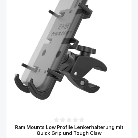
Durchschnittliche Bewertung von 0 von 5 Sternen
Ram Mounts Low Profile Lenkerhalterung mit
Quick Grip und Tough Claw