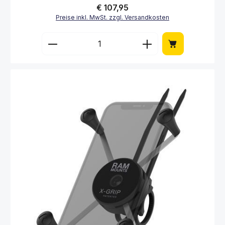
Regulärer Preis:
€ 107,95
Preise inkl. MwSt. zzgl. Versandkosten
Produkt Anzahl: Gib den gewünschten Wert 