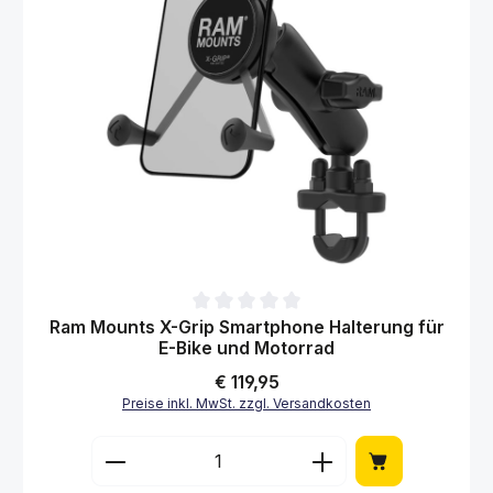
Durchschnittliche Bewertung von 0 von 5 Sternen
Ram Mounts X-Grip Smartphone Halterung für
E-Bike und Motorrad
Regulärer Preis:
€ 119,95
Preise inkl. MwSt. zzgl. Versandkosten
Produkt Anzahl: Gib den gewünschten Wert 