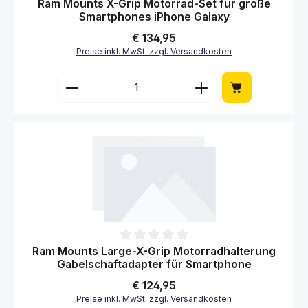
Durchschnittliche Bewertung von 0 von 5 Sternen
Ram Mounts X-Grip Motorrad-Set für große
Smartphones iPhone Galaxy
Regulärer Preis:
€ 134,95
Preise inkl. MwSt. zzgl. Versandkosten
Produkt Anzahl: Gib den gewünschten Wert 
Durchschnittliche Bewertung von 0 von 5 Sternen
Ram Mounts Large-X-Grip Motorradhalterung
Gabelschaftadapter für Smartphone
Regulärer Preis:
€ 124,95
Preise inkl. MwSt. zzgl. Versandkosten