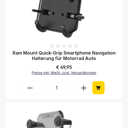
Durchschnittliche Bewertung von 0 von 5 Sternen
Ram Mount Quick-Grip Smartphone Navigation
Halterung für Motorrad Auto
Regulärer Preis:
€ 49,95
Preise inkl. MwSt. zzgl. Versandkosten
Produkt Anzahl: Gib den gewünschten Wert 