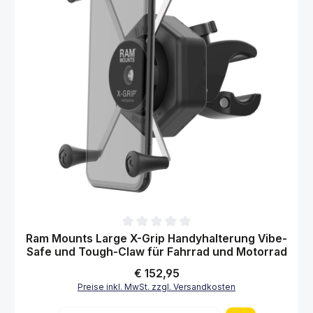
Durchschnittliche Bewertung von 0 von 5 Sternen
Ram Mounts Large X-Grip Handyhalterung Vibe-
Safe und Tough-Claw für Fahrrad und Motorrad
Regulärer Preis:
€ 152,95
Preise inkl. MwSt. zzgl. Versandkosten