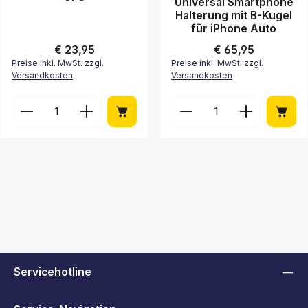
Universal Smartphone
Halterung mit B-Kugel
für iPhone Auto
Regulärer Preis:
€ 23,95
Regulärer Preis:
€ 65,95
Preise inkl. MwSt. zzgl.
Preise inkl. MwSt. zzgl.
Versandkosten
Versandkosten
Produkt Anzahl: Gib den gewünschten Wert ein ode
Produkt Anzahl: Gib de
Servicehotline