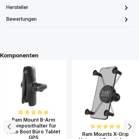
Hersteller
Bewertungen
Produktgalerie überspringen
Komponenten
Durchschnittliche Bewertung von 5 von 5 Sternen
Ram Mount B-Arm
Komposithalter für
Auto Boot Büro Tablet
Durchschnittliche Bewertung 
Ram Mounts X-Grip
GPS