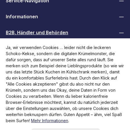
Service-Navigation
Informationen
B2B, Händler und Behörden
Ja, wir verwenden Cookies … leider nicht die leckeren
Folge uns
Schoko-Kekse, sondern die digitalen Krümelmonster, die
dafür sorgen, dass auf unserer Seite alles rund läuft. Sie
merken sich zum Beispiel deine Lieblingsprodukte (so wie wir
uns das letzte Stück Kuchen im Kühlschrank merken), damit
du ein komfortables Surferlebnis hast. Durch den Klick auf
"Alle Cookies akzeptieren" gibst du also nicht nur den
Krümeln, sondern uns das Okay, deine Daten in Form von
Cookies zu verarbeiten. Wenn du lieber kalorienfreie
Browser-Erlebnisse möchtest, kannst du natürlich jederzeit
über die Einstellungen auswählen, ob unsere Cookies dich
weiterhin beknuspern dürfen. Guten Appetit – ähm, viel Spaß
Alle Preise inkl. gesetzl. Mehrwertsteuer zzgl.
Versandkosten
beim Surfen!
Mehr Informationen
.
und ggf. Nachnahmegebühren, wenn nicht anders