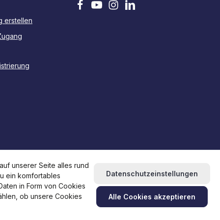
 erstellen
Zugang
strierung
uf unserer Seite alles rund
Datenschutzeinstellungen
du ein komfortables
 Daten in Form von Cookies
wählen, ob unsere Cookies
Alle Cookies akzeptieren
und ggf. Nachnahmegebühren, wenn nicht anders angegeben.
assen
Hilfe / Kontakt
FAQ
RMA beantragen
Newsletter abonnieren