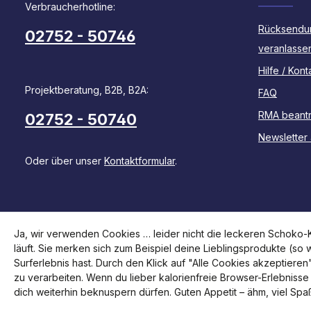
Verbraucherhotline:
Rücksendu
02752 - 50746
veranlasse
Hilfe / Kont
Projektberatung, B2B, B2A:
FAQ
RMA beant
02752 - 50740
Newsletter
Oder über unser
Kontaktformular
.
Ja, wir verwenden Cookies … leider nicht die leckeren Schoko-Ke
läuft. Sie merken sich zum Beispiel deine Lieblingsprodukte (so
Surferlebnis hast. Durch den Klick auf "Alle Cookies akzeptiere
zu verarbeiten. Wenn du lieber kalorienfreie Browser-Erlebnisse
dich weiterhin beknuspern dürfen. Guten Appetit – ähm, viel Spa
© 2026 Brodit Shop - with
by
Zenit Design