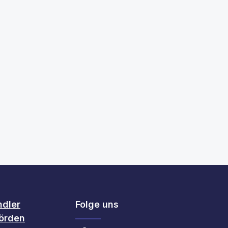
ächen um die Anzahl zu erhöhen oder zu
ndler
Folge uns
örden