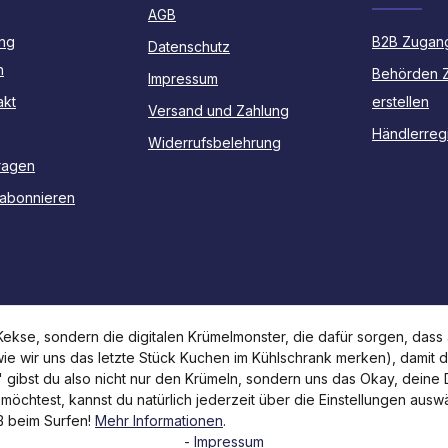
AGB
ng
B2B Zugang
Datenschutz
n
Behörden 
Impressum
akt
erstellen
Versand und Zahlung
Händlerregi
Widerrufsbelehrung
ragen
 abonnieren
kse, sondern die digitalen Krümelmonster, die dafür sorgen, dass a
 wie wir uns das letzte Stück Kuchen im Kühlschrank merken), damit 
n" gibst du also nicht nur den Krümeln, sondern uns das Okay, deine
 möchtest, kannst du natürlich jederzeit über die Einstellungen aus
Alle Preise inkl. gesetzl. Mehrwertsteuer zzgl.
Versandkosten
ß beim Surfen!
Mehr Informationen
.
- Impressum
Rücksendung veranl