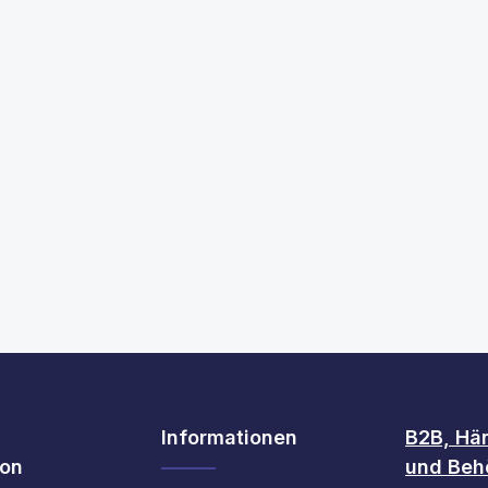
en Wert ein oder benutze die Schaltfl
Informationen
B2B, Hä
ion
und Beh