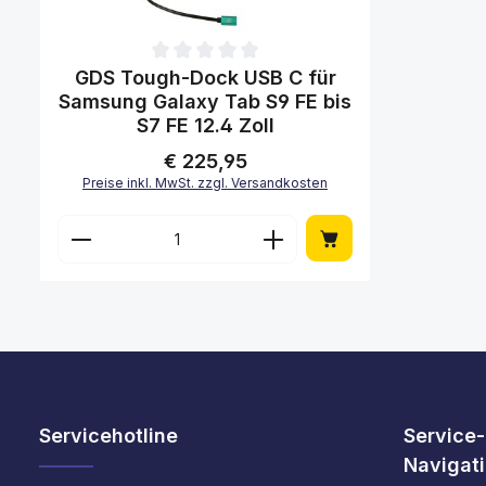
Durchschnittliche Bewertung von 0 von 5 Sternen
GDS Tough-Dock USB C für
Samsung Galaxy Tab S9 FE bis
S7 FE 12.4 Zoll
€ 225,95
Regulärer Preis:
Preise inkl. MwSt. zzgl. Versandkosten
Produkt Anzahl: Gib den gewünscht
Servicehotline
Service-
Navigat