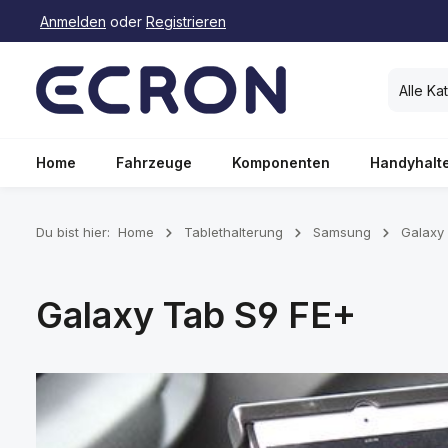
Anmelden
oder
Registrieren
springen
Zur Hauptnavigation springen
Alle Ka
Home
Fahrzeuge
Komponenten
Handyhalt
Du bist hier:
Home
Tablethalterung
Samsung
Galaxy
Galaxy Tab S9 FE+