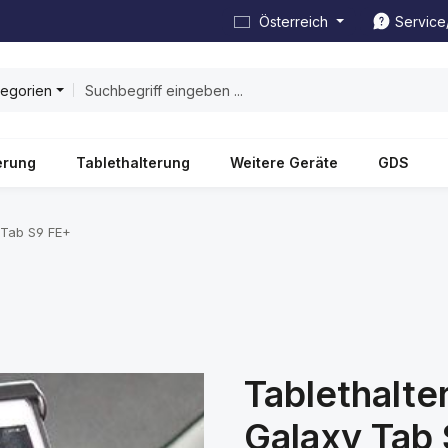
Österreich
Service
tegorien
erung
Tablethalterung
Weitere Geräte
GDS
 Tab S9 FE+
Tablethalt
Galaxy Tab 