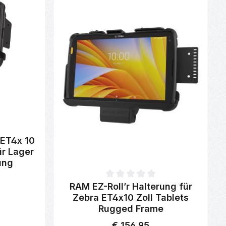
von 0 von 5 Sternen
ET4x 10
ür Lager
ung
Durchschnittliche Bewertung von 0 von 5 Sterne
RAM EZ-Roll’r Halterung für
Zebra ET4x10 Zoll Tablets
Rugged Frame
€ 156,95
Regulärer Preis: