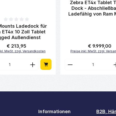
Durchschnittliche Bewertung 
Zebra ET4x Tablet 
Dock - Abschließba
Ladefähig von Ram 
ttliche Bewertung von 0 von 5 Sternen
ounts Ladedock für
 ET4x 10 Zoll Tablet
gged Außendienst
€ 213,95
€ 9.999,00
Regulärer Preis:
Regulärer Preis:
nkl. MwSt. zzgl. Versandkosten
Preise inkl. MwSt. zzgl. Vers
en Wert ein oder benutze die Schaltfl
t Anzahl: Gib den gewünschten Wert ei
Produkt Anzahl: 
Informationen
B2B, Hä