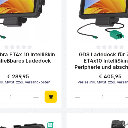
ttliche Bewertung von 0 von 5 Sternen
Durchschnittliche Bewertung 
ra ET4x 10 IntelliSkin
GDS Ladedock für 
ließbares Ladedock
ET4x10 IntelliSkin
Peripherie und absch
€ 289,95
€ 405,95
Regulärer Preis:
Regulärer Preis:
nkl. MwSt. zzgl. Versandkosten
Preise inkl. MwSt. zzgl. Vers
en Wert ein oder benutze die Schaltfl
t Anzahl: Gib den gewünschten Wert ei
Produkt Anzahl: 