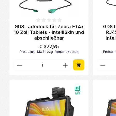
Durchschnittliche Bewertung von 0 von 5 Sternen
Durchschni
GDS Ladedock für Zebra ET4x
GDS D
10 Zoll Tablets - IntelliSkin und
RJ4
abschließbar
Inte
€ 377,95
Regulärer Preis:
Preise inkl. MwSt. zzgl. Versandkosten
Preise i
Produkt Anzahl: Gib den gewünscht
Produk