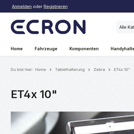
Anmelden
oder
Registrieren
springen
Zur Hauptnavigation springen
Alle Ka
Home
Fahrzeuge
Komponenten
Handyhalt
Du bist hier:
Home
Tablethalterung
Zebra
ET4x 10"
ET4x 10"