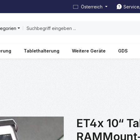
Österreich
Service
tegorien
erung
Tablethalterung
Weitere Geräte
GDS
ET4x 10“ Ta
RAMMount