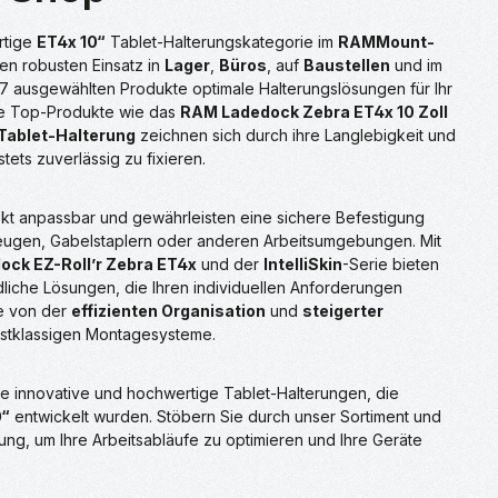
rtige
ET4x 10“
Tablet-Halterungskategorie im
RAMMount-
 den robusten Einsatz in
Lager
,
Büros
, auf
Baustellen
und im
17 ausgewählten Produkte optimale Halterungslösungen für Ihr
e Top-Produkte wie das
RAM Ladedock Zebra ET4x 10 Zoll
Tablet-Halterung
zeichnen sich durch ihre Langlebigkeit und
stets zuverlässig zu fixieren.
kt anpassbar und gewährleisten eine sichere Befestigung
rzeugen, Gabelstaplern oder anderen Arbeitsumgebungen. Mit
ck EZ-Roll’r Zebra ET4x
und der
IntelliSkin
-Serie bieten
ndliche Lösungen, die Ihren individuellen Anforderungen
ie von der
effizienten Organisation
und
steigerter
stklassigen Montagesysteme.
ie innovative und hochwertige Tablet-Halterungen, die
0“
entwickelt wurden. Stöbern Sie durch unser Sortiment und
ung, um Ihre Arbeitsabläufe zu optimieren und Ihre Geräte