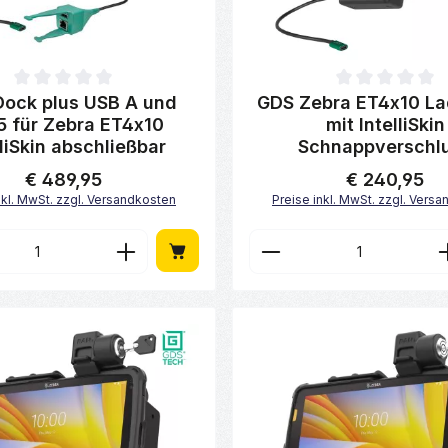
ttliche Bewertung von 0 von 5 Sternen
Durchschnittliche Bewertung 
ock plus USB A und
GDS Zebra ET4x10 L
5 für Zebra ET4x10
mit IntelliSkin
lliSkin abschließbar
Schnappverschl
€ 489,95
€ 240,95
Regulärer Preis:
Regulärer Preis:
nkl. MwSt. zzgl. Versandkosten
Preise inkl. MwSt. zzgl. Vers
en Wert ein oder benutze die Schaltfl
t Anzahl: Gib den gewünschten Wert ei
Produkt Anzahl: 