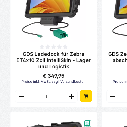
Durchschnittliche Bewertung von 0 von 5 Sternen
Durchschni
GDS Ladedock für Zebra
GDS Zeb
ET4x10 Zoll IntelliSkin - Lager
absch
und Logistik
€ 349,95
Regulärer Preis:
Preise inkl. MwSt. zzgl. Versandkosten
Preise i
Produkt Anzahl: Gib den gewünscht
Produk