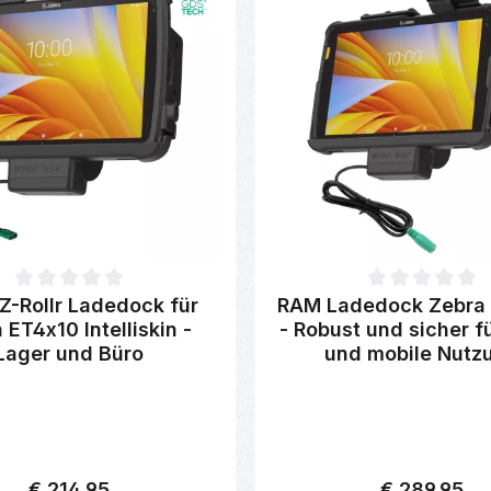
ttliche Bewertung von 0 von 5 Sternen
Durchschnittliche Bewertung 
Z-Rollr Ladedock für
RAM Ladedock Zebra 
 ET4x10 Intelliskin -
- Robust und sicher f
Lager und Büro
und mobile Nutz
€ 214,95
€ 289,95
Regulärer Preis:
Regulärer Preis: