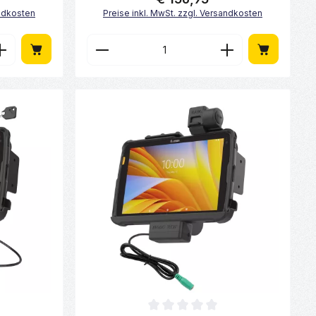
andkosten
Preise inkl. MwSt. zzgl. Versandkosten
ächen um die Anzahl zu erhöhen oder zu
n oder benutze die Schaltflächen um di
Gib den gewünschten Wert ein oder benu
Produkt Anzahl: Gib den gew