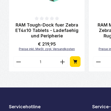
Durchschnittliche Bewertung von 0 von 5 Sternen
Durchschni
RAM Tough-Dock fuer Zebra
RAM M
ET4x10 Tablets - Ladefaehig
Zebra
und Peripherie
Ru
€ 219,95
Regulärer Preis:
Preise inkl. MwSt. zzgl. Versandkosten
Preise i
Produkt Anzahl: Gib den gewünscht
Produk
Servicehotline
Service-