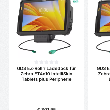
Durchschnittliche Bewertung von 0 von 5 Sternen
Durchschni
GDS EZ-Roll’r Ladedock für
GDS E
Zebra ET4x10 IntelliSkin
Zebra
Tablets plus Peripherie
€ 301,95
Regulärer Preis: