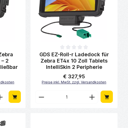
von 0 von 5 Sternen
Durchschnittliche Bewertung von 0 von 5 Sterne
Zebra
GDS EZ-Roll-r Ladedock für
 – 2
Zebra ET4x 10 Zoll Tablets
ließbar
IntelliSkin 2 Peripherie
€ 327,95
Regulärer Preis:
andkosten
Preise inkl. MwSt. zzgl. Versandkosten
ächen um die Anzahl zu erhöhen oder zu
n oder benutze die Schaltflächen um di
Gib den gewünschten Wert ein oder benu
Produkt Anzahl: Gib den gew