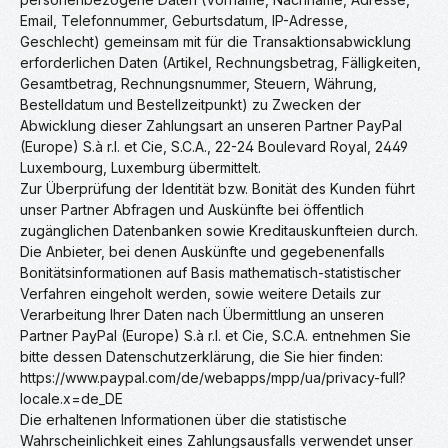
Email, Telefonnummer, Geburtsdatum, IP-Adresse,
Geschlecht) gemeinsam mit für die Transaktionsabwicklung
erforderlichen Daten (Artikel, Rechnungsbetrag, Fälligkeiten,
Gesamtbetrag, Rechnungsnummer, Steuern, Währung,
Bestelldatum und Bestellzeitpunkt) zu Zwecken der
Abwicklung dieser Zahlungsart an unseren Partner PayPal
(Europe) S.à r.l. et Cie, S.C.A., 22-24 Boulevard Royal, 2449
Luxembourg, Luxemburg übermittelt.
Zur Überprüfung der Identität bzw. Bonität des Kunden führt
unser Partner Abfragen und Auskünfte bei öffentlich
zugänglichen Datenbanken sowie Kreditauskunfteien durch.
Die Anbieter, bei denen Auskünfte und gegebenenfalls
Bonitätsinformationen auf Basis mathematisch-statistischer
Verfahren eingeholt werden, sowie weitere Details zur
Verarbeitung Ihrer Daten nach Übermittlung an unseren
Partner PayPal (Europe) S.à r.l. et Cie, S.C.A. entnehmen Sie
bitte dessen Datenschutzerklärung, die Sie hier finden:
https://www.paypal.com/de/webapps/mpp/ua/privacy-full?
locale.x=de_DE
Die erhaltenen Informationen über die statistische
Wahrscheinlichkeit eines Zahlungsausfalls verwendet unser