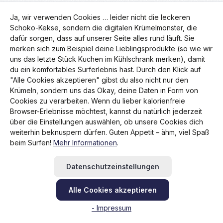
Ein angemessenes Datenschutzniveau ist durch
Standarddatenschutzklauseln und weitere vertragliche
Ja, wir verwenden Cookies … leider nicht die leckeren
Maßnahmen sichergestellt.
Schoko-Kekse, sondern die digitalen Krümelmonster, die
dafür sorgen, dass auf unserer Seite alles rund läuft. Sie
merken sich zum Beispiel deine Lieblingsprodukte (so wie wir
Bei Aufruf des Trustbadges speichert der Webserver
uns das letzte Stück Kuchen im Kühlschrank merken), damit
automatisch ein sogenanntes Server-Logfile, das auch Ihre
du ein komfortables Surferlebnis hast. Durch den Klick auf
IP-Adresse, Datum und Uhrzeit des Abrufs, übertragene
"Alle Cookies akzeptieren" gibst du also nicht nur den
Datenmenge und den anfragenden Provider (Zugriffsdaten)
Krümeln, sondern uns das Okay, deine Daten in Form von
enthält und den Abruf dokumentiert. Die IP-Adresse wird
Cookies zu verarbeiten. Wenn du lieber kalorienfreie
unmittelbar nach der Erhebung anonymisiert, sodass die
Browser-Erlebnisse möchtest, kannst du natürlich jederzeit
gespeicherten Daten Ihrer Person nicht zugeordnet werden
über die Einstellungen auswählen, ob unsere Cookies dich
können. Die anonymisierten Daten werden insbesondere für
weiterhin beknuspern dürfen. Guten Appetit – ähm, viel Spaß
statistische Zwecke und zur Fehleranalyse genutzt.
beim Surfen!
Mehr Informationen
.
8.2 Datenverarbeitung nach Bestellabschluss
Datenschutzeinstellungen
Sofern Sie Ihre Einwilligung erteilt haben, greift das
Alle Cookies akzeptieren
Trustbadge nach Bestellabschluss auf in Ihrer Endeinrichtung
- Impressum
gespeicherte Bestellinformationen (Bestellsumme,
Bestellnummer, ggf. gekauftes Produkt) sowie E-Mailadresse