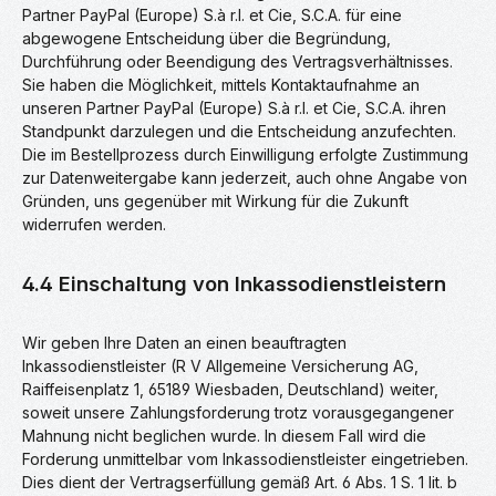
Partner PayPal (Europe) S.à r.l. et Cie, S.C.A. für eine
abgewogene Entscheidung über die Begründung,
Durchführung oder Beendigung des Vertragsverhältnisses.
Sie haben die Möglichkeit, mittels Kontaktaufnahme an
unseren Partner PayPal (Europe) S.à r.l. et Cie, S.C.A. ihren
Standpunkt darzulegen und die Entscheidung anzufechten.
Die im Bestellprozess durch Einwilligung erfolgte Zustimmung
zur Datenweitergabe kann jederzeit, auch ohne Angabe von
Gründen, uns gegenüber mit Wirkung für die Zukunft
widerrufen werden.
4.4 Einschaltung von Inkassodienstleistern
Wir geben Ihre Daten an einen beauftragten
Inkassodienstleister (R V Allgemeine Versicherung AG,
Raiffeisenplatz 1, 65189 Wiesbaden, Deutschland) weiter,
soweit unsere Zahlungsforderung trotz vorausgegangener
Mahnung nicht beglichen wurde. In diesem Fall wird die
Forderung unmittelbar vom Inkassodienstleister eingetrieben.
Dies dient der Vertragserfüllung gemäß Art. 6 Abs. 1 S. 1 lit. b