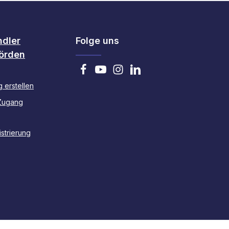
ndler
Folge uns
örden
 erstellen
Zugang
strierung