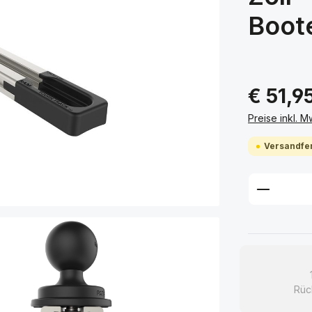
Boot
€ 51,9
Preise inkl. 
Versandfer
Produkt
Rüc