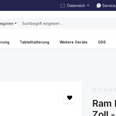
Österreich
Service
tegorien
erung
Tablethalterung
Weitere Geräte
GDS
Durchschnittl
Ram 
Zoll 