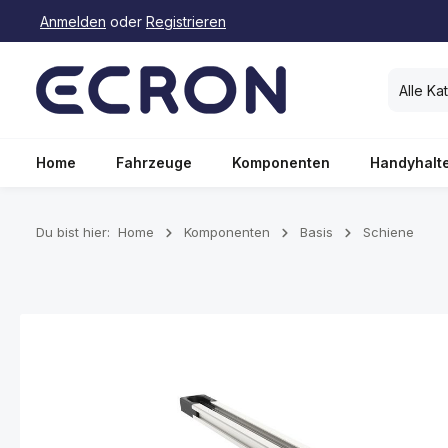
Anmelden
oder
Registrieren
springen
Zur Hauptnavigation springen
Alle Ka
Home
Fahrzeuge
Komponenten
Handyhalt
Du bist hier:
Home
Komponenten
Basis
Schiene
Bildergalerie überspringen