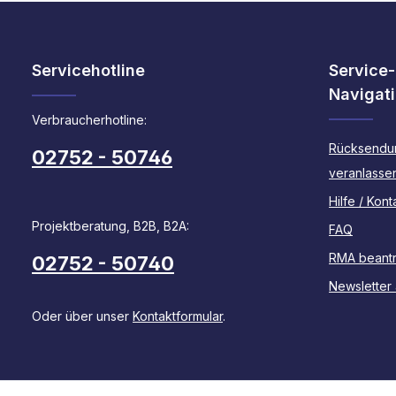
Servicehotline
Service-
Navigat
Verbraucherhotline:
Rücksendu
02752 - 50746
veranlasse
Hilfe / Kont
Projektberatung, B2B, B2A:
FAQ
RMA beant
02752 - 50740
Newsletter
Oder über unser
Kontaktformular
.