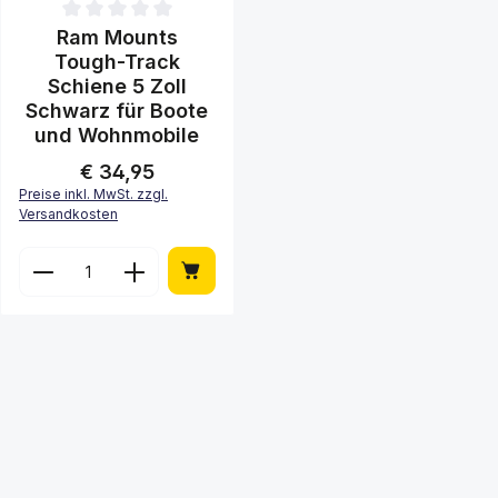
Durchschnittliche Bewertung von 0 von 5 Sternen
Ram Mounts
Tough-Track
Schiene 5 Zoll
Schwarz für Boote
und Wohnmobile
€ 34,95
Regulärer Preis:
Preise inkl. MwSt. zzgl.
Versandkosten
Produkt Anzahl: Gib den gewünschten 