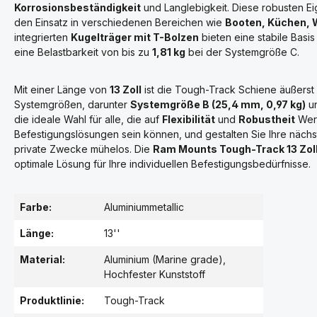
Korrosionsbeständigkeit
und Langlebigkeit. Diese robusten Ei
den Einsatz in verschiedenen Bereichen wie
Booten, Küchen, 
integrierten
Kugelträger mit T-Bolzen
bieten eine stabile Basis
eine Belastbarkeit von bis zu
1,81 kg
bei der Systemgröße C.
Mit einer Länge von
13 Zoll
ist die Tough-Track Schiene äußerst v
Systemgrößen, darunter
Systemgröße B (25,4 mm, 0,97 kg)
u
die ideale Wahl für alle, die auf
Flexibilität
und
Robustheit
Wert
Befestigungslösungen sein können, und gestalten Sie Ihre nächste
private Zwecke mühelos. Die
Ram Mounts Tough-Track 13 Zoll
optimale Lösung für Ihre individuellen Befestigungsbedürfnisse.
Farbe:
Aluminiummetallic
Länge:
13''
Material:
Aluminium (Marine grade)
,
Hochfester Kunststoff
Produktlinie:
Tough-Track