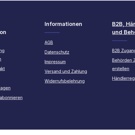
Informationen
B2B, Hä
ion
und Beh
AGB
ng
B2B Zugang
Datenschutz
n
Behörden 
Impressum
akt
erstellen
Versand und Zahlung
Händlerregi
Widerrufsbelehrung
ragen
 abonnieren