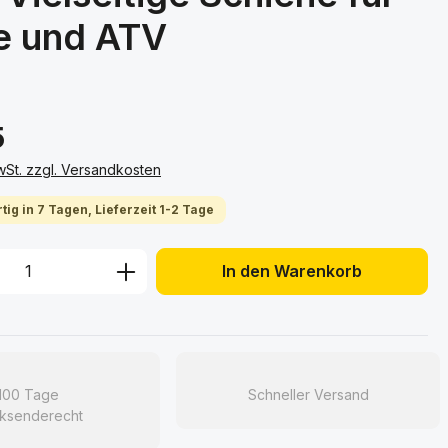
e und ATV
5
MwSt. zzgl. Versandkosten
tig in 7 Tagen, Lieferzeit 1-2 Tage
 Anzahl: Gib den gewünschten Wert ein 
In den Warenkorb
100 Tage
Schneller Versand
ksenderecht