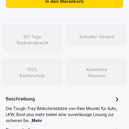
In den Warenkorb
100 Tage
Schneller Versand
Rücksenderecht
100%
Kostenlose
Käuferschutz
Retouren
Beschreibung
Die Tough-Tray Bildschirmstütze von Ram Mounts für Auto,
LKW, Boot plus mehr bietet eine zuverlässige Lösung zur
sicheren Be…
Mehr