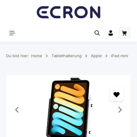
alt springen
Waren
Du bist hier:
Home
Tablethalterung
Apple
iPad mini
Bildergalerie überspringen