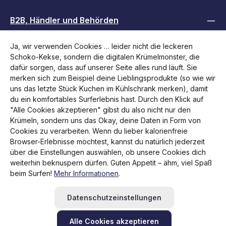
B2B, Händler und Behörden
Ja, wir verwenden Cookies … leider nicht die leckeren
Folge uns
Schoko-Kekse, sondern die digitalen Krümelmonster, die
dafür sorgen, dass auf unserer Seite alles rund läuft. Sie
merken sich zum Beispiel deine Lieblingsprodukte (so wie wir
uns das letzte Stück Kuchen im Kühlschrank merken), damit
du ein komfortables Surferlebnis hast. Durch den Klick auf
"Alle Cookies akzeptieren" gibst du also nicht nur den
Krümeln, sondern uns das Okay, deine Daten in Form von
Cookies zu verarbeiten. Wenn du lieber kalorienfreie
Browser-Erlebnisse möchtest, kannst du natürlich jederzeit
über die Einstellungen auswählen, ob unsere Cookies dich
weiterhin beknuspern dürfen. Guten Appetit – ähm, viel Spaß
Alle Preise inkl. gesetzl. Mehrwertsteuer zzgl.
Versandkosten
beim Surfen!
Mehr Informationen
.
und ggf. Nachnahmegebühren, wenn nicht anders
angegeben.
Datenschutzeinstellungen
Rücksendung veranlassen
Hilfe / Kontakt
FAQ
RMA beantragen
Alle Cookies akzeptieren
Newsletter abonnieren