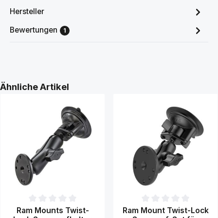
Hersteller
Bewertungen
1
Produktgalerie überspringen
Ähnliche Artikel
Durchschnittliche Bewertung von 0 von 5 Sternen
Durchschnittliche Bewertung 
Ram Mounts Twist-
Ram Mount Twist-Lock