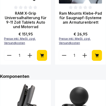
Durchschnittliche Bewertung von 0 von 5 Sternen
Durchschnittliche Bewertung 
RAM X-Grip
Ram Mounts Klebe-Pad
Universalhalterung für
für Saugnapf-Systeme
9-11 Zoll Tablets Auto
am Armaturenbrett
und Motorrad
Regulärer Preis:
€ 151,95
Regulärer Preis:
€ 26,95
Preise inkl. MwSt. zzgl.
Preise inkl. MwSt. zzgl.
Versandkosten
Versandkosten
Produkt Anzahl: Gib den gewünschten Wert ein ode
Produkt Anzahl: Gib de
Produktgalerie überspringen
Komponenten