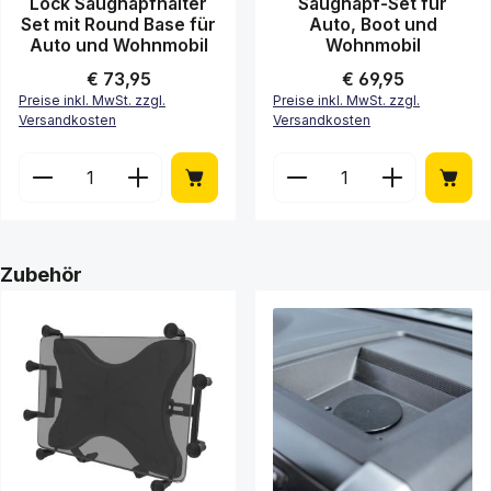
Lock Saugnapfhalter
Saugnapf-Set für
Set mit Round Base für
Auto, Boot und
Auto und Wohnmobil
Wohnmobil
Regulärer Preis:
€ 73,95
Regulärer Preis:
€ 69,95
Preise inkl. MwSt. zzgl.
Preise inkl. MwSt. zzgl.
Versandkosten
Versandkosten
Produkt Anzahl: Gib den gewünschten Wert ein ode
Produkt Anzahl: Gib de
Produktgalerie überspringen
Zubehör