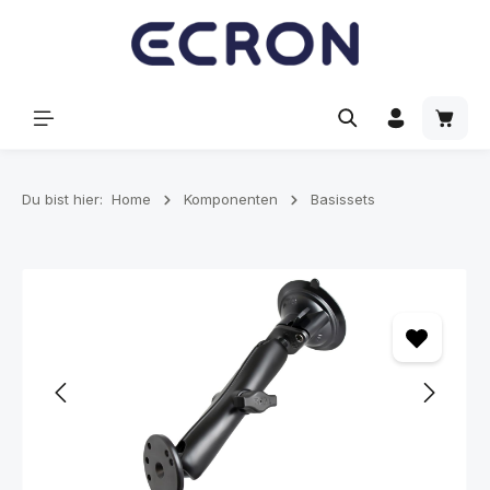
alt springen
Waren
Du bist hier:
Home
Komponenten
Basissets
Bildergalerie überspringen