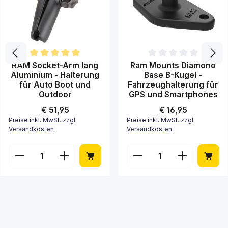
Durchschnittliche Bewertung von 5 von 5 Sternen
Durchschnittliche Bewertung 
RAM Socket-Arm lang
Ram Mounts Diamond
Aluminium - Halterung
Base B-Kugel -
für Auto Boot und
Fahrzeughalterung für
Outdoor
GPS und Smartphones
Regulärer Preis:
€ 51,95
Regulärer Preis:
€ 16,95
Preise inkl. MwSt. zzgl.
Preise inkl. MwSt. zzgl.
Versandkosten
Versandkosten
Produkt Anzahl: Gib den gewünschten Wert ein ode
Produkt Anzahl: Gib de