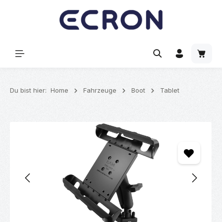
alt springen
Waren
Du bist hier:
Home
Fahrzeuge
Boot
Tablet
Bildergalerie überspringen