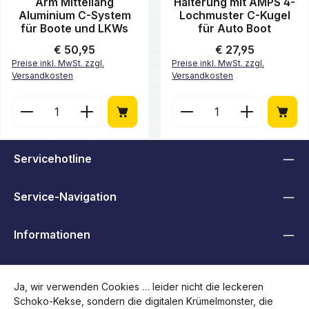
Arm Mittellang
Halterung mit AMPS 4-
Aluminium C-System
Lochmuster C-Kugel
für Boote und LKWs
für Auto Boot
Regulärer Preis:
€ 50,95
Regulärer Preis:
€ 27,95
Preise inkl. MwSt. zzgl.
Preise inkl. MwSt. zzgl.
Versandkosten
Versandkosten
Produkt Anzahl: Gib den gewünschten Wert ein ode
Produkt Anzahl: Gib de
Servicehotline
Service-Navigation
Informationen
B2B, Händler und Behörden
Ja, wir verwenden Cookies … leider nicht die leckeren
Schoko-Kekse, sondern die digitalen Krümelmonster, die