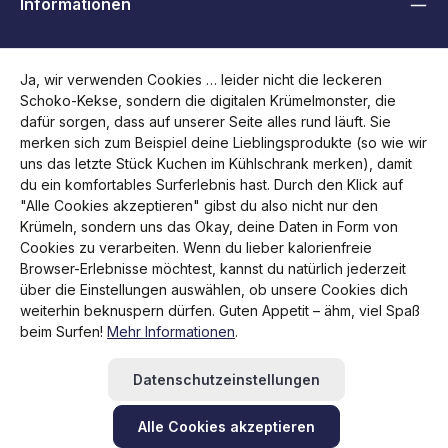
Informationen
B2B, Händler und Behörden
Ja, wir verwenden Cookies … leider nicht die leckeren
Schoko-Kekse, sondern die digitalen Krümelmonster, die
Folge uns
dafür sorgen, dass auf unserer Seite alles rund läuft. Sie
merken sich zum Beispiel deine Lieblingsprodukte (so wie wir
uns das letzte Stück Kuchen im Kühlschrank merken), damit
du ein komfortables Surferlebnis hast. Durch den Klick auf
"Alle Cookies akzeptieren" gibst du also nicht nur den
Krümeln, sondern uns das Okay, deine Daten in Form von
Cookies zu verarbeiten. Wenn du lieber kalorienfreie
Browser-Erlebnisse möchtest, kannst du natürlich jederzeit
über die Einstellungen auswählen, ob unsere Cookies dich
weiterhin beknuspern dürfen. Guten Appetit – ähm, viel Spaß
Alle Preise inkl. gesetzl. Mehrwertsteuer zzgl.
Versandkosten
beim Surfen!
Mehr Informationen
.
und ggf. Nachnahmegebühren, wenn nicht anders
angegeben.
Datenschutzeinstellungen
Rücksendung veranlassen
Hilfe / Kontakt
FAQ
RMA beantragen
Alle Cookies akzeptieren
Newsletter abonnieren