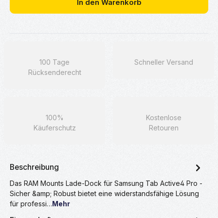
In den Warenkorb
100 Tage
Schneller Versand
Rücksenderecht
100%
Kostenlose
Käuferschutz
Retouren
Beschreibung
Das RAM Mounts Lade-Dock für Samsung Tab Active4 Pro -
Sicher &amp; Robust bietet eine widerstandsfähige Lösung
für professi…
Mehr